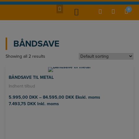
Hop
til
0
indholdet
BÅNDSAVE
Showing all 2 results
BÅNDSAVE TIL METAL
Indhent tilbud
5.995,00
DKK
–
84.595,00
DKK
Ekskl. moms
7.493,75
DKK
Inkl. moms