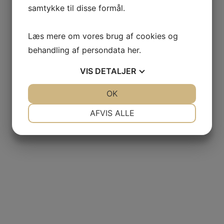
samtykke til disse formål.
Læs mere om vores brug af cookies og
behandling af persondata
her
.
VIS
DETALJER
JA
NEJ
OK
JA
NEJ
NØDVENDIGE
PRÆFERENCER
AFVIS ALLE
JA
NEJ
JA
NEJ
MARKETING
STATISTIK