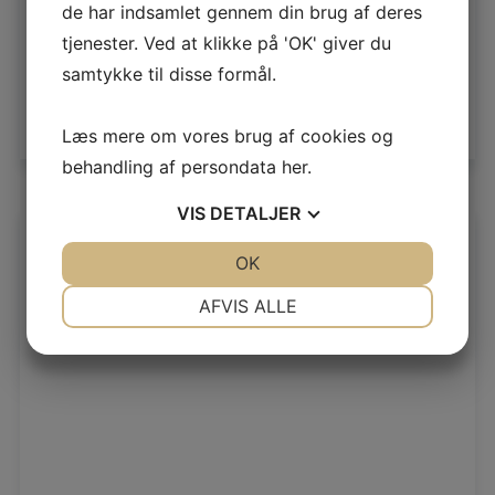
de har indsamlet gennem din brug af deres
tjenester. Ved at klikke på 'OK' giver du
samtykke til disse formål.
Select options
Læs mere om vores brug af cookies og
behandling af persondata
her
.
VIS
DETALJER
ARBEJDSHANDSKE SUPREME 1602
JA
NEJ
OK
JA
NEJ
NØDVENDIGE
PRÆFERENCER
408,00
DKK
Ekskl. moms
AFVIS ALLE
510,00
DKK
Inkl. moms
JA
NEJ
JA
NEJ
MARKETING
STATISTIK