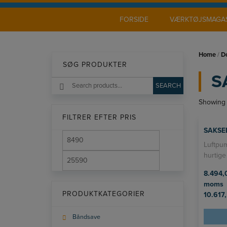
Hop
til
FORSIDE
VÆRKTØJSMAGAS
indholdet
Home
/
D
SØG PRODUKTER
S
Search
SEARCH
for:
Showing 
FILTRER EFTER PRIS
SAKSE
Luftpum
hurtige
8.494
moms
PRODUKTKATEGORIER
10.617
Båndsave