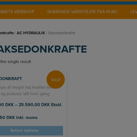
INETS WEBSHOP
SKÆRENDE VÆRKTØJER FRA RUKO
LE
onkrafte
/
AC HYDRAULIK
/ Saksedonkrafte
AKSEDONKRAFTE
the single result
DONKRAFT
SALE!
pe af meget høj kvalitet leverer
 og præcise løft hver gang
,00
DKK
–
25.590,00
DKK
Ekskl.
,50
DKK
Inkl. moms
Select options