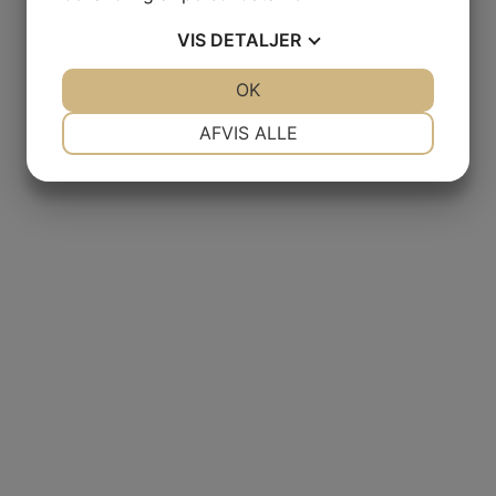
VIS
DETALJER
JA
NEJ
OK
JA
NEJ
NØDVENDIGE
PRÆFERENCER
AFVIS ALLE
JA
NEJ
JA
NEJ
MARKETING
STATISTIK